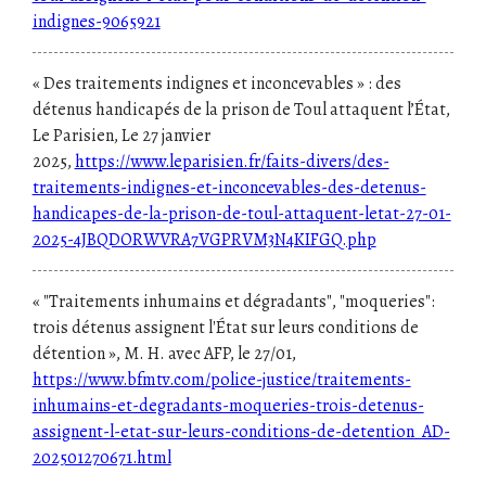
indignes-9065921
« Des traitements indignes et inconcevables » : des
détenus handicapés de la prison de Toul attaquent l’État,
Le Parisien, Le 27 janvier
2025,
https://www.leparisien.fr/faits-divers/des-
traitements-indignes-et-inconcevables-des-detenus-
handicapes-de-la-prison-de-toul-attaquent-letat-27-01-
2025-4JBQDORWVRA7VGPRVM3N4KIFGQ.php
« "Traitements inhumains et dégradants", "moqueries":
trois détenus assignent l'État sur leurs conditions de
détention », M. H. avec AFP, le 27/01,
https://www.bfmtv.com/police-justice/traitements-
inhumains-et-degradants-moqueries-trois-detenus-
assignent-l-etat-sur-leurs-conditions-de-detention_AD-
202501270671.html