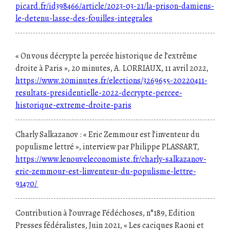
picard.fr/id398466/article/2023-03-21/la-prison-damiens-
le-detenu-lasse-des-fouilles-integrales
« On vous décrypte la percée historique de l’extrême
droite à Paris », 20 minutes, A. LORRIAUX, 11 avril 2022,
https://www.20minutes.fr/elections/3269655-20220411-
resultats-presidentielle-2022-decrypte-percee-
historique-extreme-droite-paris
Charly Salkazanov : « Eric Zemmour est l’inventeur du
populisme lettré », interview par Philippe PLASSART,
https://www.lenouveleconomiste.fr/charly-salkazanov-
eric-zemmour-est-linventeur-du-populisme-lettre-
91470/
Contribution à l’ouvrage Fédéchoses, n°189, Edition
Presses fédéralistes, Juin 2021, « Les caciques Raoni et