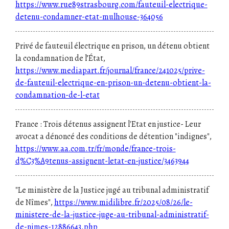
https://www.rue89strasbourg.com/fauteuil-electrique-
detenu-condamner-etat-mulhouse-364056
Privé de fauteuil électrique en prison, un détenu obtient
la condamnation de l’État,
https://www.mediapart.fr/journal/france/241025/prive-
de-fauteuil-electrique-en-prison-un-detenu-obtient-la-
condamnation-de-l-etat
France : Trois détenus assignent l'Etat en justice- Leur
avocat a dénoncé des conditions de détention "indignes",
https://www.aa.com.tr/fr/monde/france-trois-
d%C3%A9tenus-assignent-letat-en-justice/3463944
"Le ministère de la Justice jugé au tribunal administratif
de Nîmes",
https://www.midilibre.fr/2025/08/26/le-
ministere-de-la-justice-juge-au-tribunal-administratif-
de-nimes-12886643.php