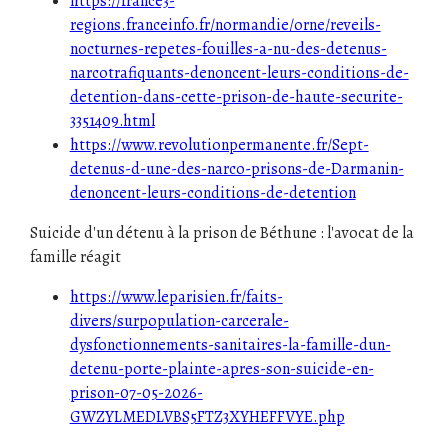
https://france3-
regions.franceinfo.fr/normandie/orne/reveils-
nocturnes-repetes-fouilles-a-nu-des-detenus-
narcotrafiquants-denoncent-leurs-conditions-de-
detention-dans-cette-prison-de-haute-securite-
3351409.html
https://www.revolutionpermanente.fr/Sept-
detenus-d-une-des-narco-prisons-de-Darmanin-
denoncent-leurs-conditions-de-detention
Suicide d'un détenu à la prison de Béthune : l'avocat de la
famille réagit
https://www.leparisien.fr/faits-
divers/surpopulation-carcerale-
dysfonctionnements-sanitaires-la-famille-dun-
detenu-porte-plainte-apres-son-suicide-en-
prison-07-05-2026-
GWZYLMEDLVBS5FTZ3XYHEFFVYE.php