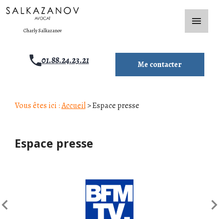
Panneau de gestion des cookies
menu
Charly Salkazanov
01.88.24.23.21
Me contacter
Vous êtes ici :
Accueil
> Espace presse
Espace presse