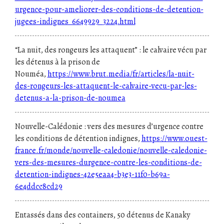
urgence-pour-ameliorer-des-conditions-de-detention-
jugees-indignes_6649929_3224.html
“La nuit, des rongeurs les attaquent” : le calvaire vécu par
les détenus à la prison de
Nouméa,
https://www.brut.media/fr/articles/la-nuit-
des-rongeurs-les-attaquent-le-calvaire-vecu-par-les-
detenus-a-la-prison-de-noumea
Nouvelle-Calédonie : vers des mesures d’urgence contre
les conditions de détention indignes,
https://www.ouest-
france.fr/monde/nouvelle-caledonie/nouvelle-caledonie-
vers-des-mesures-durgence-contre-les-conditions-de-
detention-indignes-42e5eaa4-b3e3-11f0-b69a-
6e4ddcc8cd29
Entassés dans des containers, 50 détenus de Kanaky