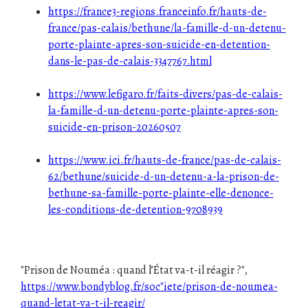
https://france3-regions.franceinfo.fr/hauts-de-
france/pas-calais/bethune/la-famille-d-un-detenu-
porte-plainte-apres-son-suicide-en-detention-
dans-le-pas-de-calais-3347767.html
https://www.lefigaro.fr/faits-divers/pas-de-calais-
la-famille-d-un-detenu-porte-plainte-apres-son-
suicide-en-prison-20260507
https://www.ici.fr/hauts-de-france/pas-de-calais-
62/bethune/suicide-d-un-detenu-a-la-prison-de-
bethune-sa-famille-porte-plainte-elle-denonce-
les-conditions-de-detention-9708939
"Prison de Nouméa : quand l’État va-t-il réagir ?",
https://www.bondyblog.fr/soc"iete/prison-de-noumea-
quand-letat-va-t-il-reagir/