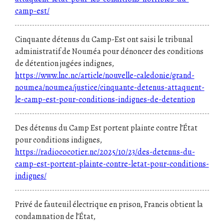
camp-est/
Cinquante détenus du Camp-Est ont saisi le tribunal
administratif de Nouméa pour dénoncer des conditions
de détention jugées indignes,
https://www.lnc.nc/article/nouvelle-caledonie/grand-
noumea/noumea/justice/cinquante-detenus-attaquent-
le-camp-est-pour-conditions-indignes-de-detention
Des détenus du Camp Est portent plainte contre l’État
pour conditions indignes,
https://radiococotier.nc/2025/10/23/des-detenus-du-
camp-est-portent-plainte-contre-letat-pour-conditions-
indignes/
Privé de fauteuil électrique en prison, Francis obtient la
condamnation de l’État,