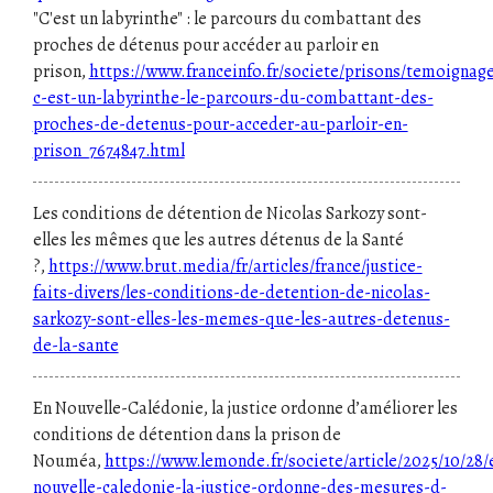
"C'est un labyrinthe" : le parcours du combattant des
proches de détenus pour accéder au parloir en
prison,
https://www.franceinfo.fr/societe/prisons/temoignag
c-est-un-labyrinthe-le-parcours-du-combattant-des-
proches-de-detenus-pour-acceder-au-parloir-en-
prison_7674847.html
Les conditions de détention de Nicolas Sarkozy sont-
elles les mêmes que les autres détenus de la Santé
?,
https://www.brut.media/fr/articles/france/justice-
faits-divers/les-conditions-de-detention-de-nicolas-
sarkozy-sont-elles-les-memes-que-les-autres-detenus-
de-la-sante
En Nouvelle-Calédonie, la justice ordonne d’améliorer les
conditions de détention dans la prison de
Nouméa,
https://www.lemonde.fr/societe/article/2025/10/28/
nouvelle-caledonie-la-justice-ordonne-des-mesures-d-