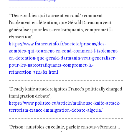
""Des zombies qui tournent en rond" : comment
l'isolement en détention, que Gérald Darmanin veut
généraliser pour les narcotrafiquants, compromet la
réinsertion",
https://www.francetvinfo.fr/societe/prisons/des-
zombies-qui-tournent-en-rond-comment-l-isolement-
en-detention-que-gerald-darmanin-veut-generaliser-
pour-les-narcotrafiquants-compromet-la-
reinsertion_7111482.html
"Deadly knife attack reignites France’s politically charged
immigration debate",
https://www.politico.eu/article/mulhouse-knife-attack-
terrorism-france-immigration-debate-algeria/
"Prison : nuisibles en cellule, parloir en sous-vêtement…