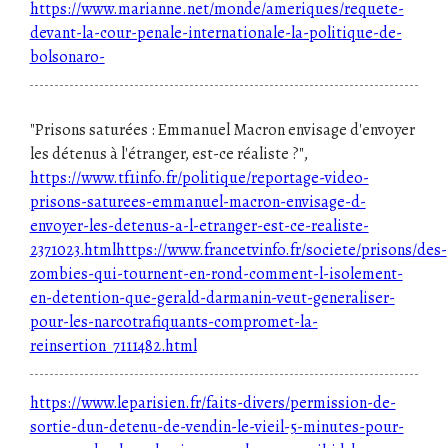
https://www.marianne.net/monde/ameriques/requete-
devant-la-cour-penale-internationale-la-politique-de-
bolsonaro-
"
Prisons saturées : Emmanuel Macron envisage d'envoyer
les détenus à l'étranger, est-ce réaliste ?
",
https://www.tf1info.fr/politique/reportage-video-
prisons-saturees-emmanuel-macron-envisage-d-
envoyer-les-detenus-a-l-etranger-est-ce-realiste-
2371023.htmlhttps://www.francetvinfo.fr/societe/prisons/des-
zombies-qui-tournent-en-rond-comment-l-isolement-
en-detention-que-gerald-darmanin-veut-generaliser-
pour-les-narcotrafiquants-compromet-la-
reinsertion_7111482.html
https://www.leparisien.fr/faits-divers/permission-de-
sortie-dun-detenu-de-vendin-le-vieil-5-minutes-pour-