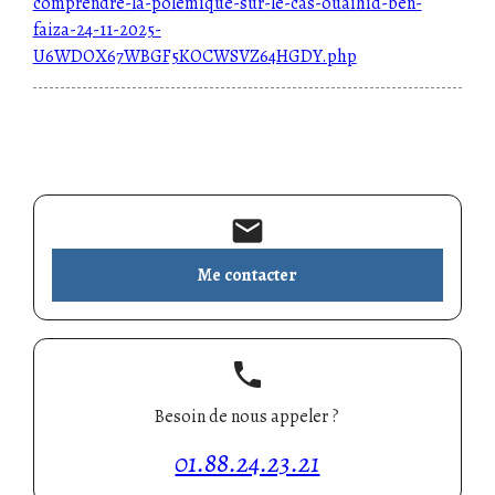
comprendre-la-polemique-sur-le-cas-ouaihid-ben-
faiza-24-11-2025-
U6WDOX67WBGF5KOCWSVZ64HGDY.php
mail
Me contacter
phone
Besoin de nous appeler ?
01.88.24.23.21