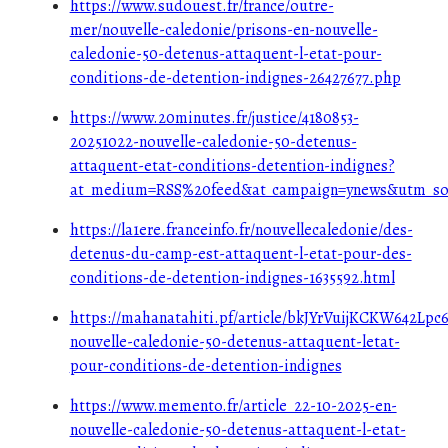
https://www.sudouest.fr/france/outre-
mer/nouvelle-caledonie/prisons-en-nouvelle-
caledonie-50-detenus-attaquent-l-etat-pour-
conditions-de-detention-indignes-26427677.php
https://www.20minutes.fr/justice/4180853-
20251022-nouvelle-caledonie-50-detenus-
attaquent-etat-conditions-detention-indignes?
at_medium=RSS%20feed&at_campaign=ynews&utm_so
https://la1ere.franceinfo.fr/nouvellecaledonie/des-
detenus-du-camp-est-attaquent-l-etat-pour-des-
conditions-de-detention-indignes-1635592.html
https://mahanatahiti.pf/article/bkJYrVuijKCKW642Lpc6
nouvelle-caledonie-50-detenus-attaquent-letat-
pour-conditions-de-detention-indignes
https://www.memento.fr/article_22-10-2025-en-
nouvelle-caledonie-50-detenus-attaquent-l-etat-