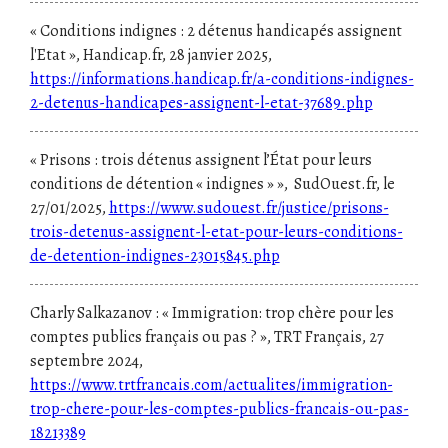
« Conditions indignes : 2 détenus handicapés assignent
l'Etat », Handicap.fr, 28 janvier 2025,
https://informations.handicap.fr/a-conditions-indignes-
2-detenus-handicapes-assignent-l-etat-37689.php
« Prisons : trois détenus assignent l’État pour leurs
conditions de détention « indignes » », SudOuest.fr, le
27/01/2025,
https://www.sudouest.fr/justice/prisons-
trois-detenus-assignent-l-etat-pour-leurs-conditions-
de-detention-indignes-23015845.php
Charly Salkazanov : « Immigration: trop chère pour les
comptes publics français ou pas ? », TRT Français, 27
septembre 2024,
https://www.trtfrancais.com/actualites/immigration-
trop-chere-pour-les-comptes-publics-francais-ou-pas-
18213389