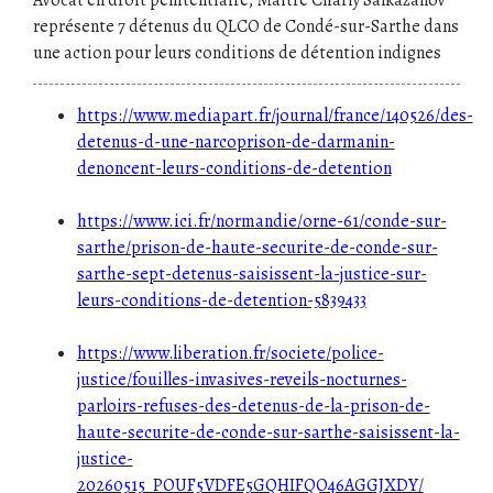
Avocat en droit pénitentiaire, Maître Charly Salkazanov
représente 7 détenus du QLCO de Condé-sur-Sarthe dans
une action pour leurs conditions de détention indignes
https://www.mediapart.fr/journal/france/140526/des-
detenus-d-une-narcoprison-de-darmanin-
denoncent-leurs-conditions-de-detention
https://www.ici.fr/normandie/orne-61/conde-sur-
sarthe/prison-de-haute-securite-de-conde-sur-
sarthe-sept-detenus-saisissent-la-justice-sur-
leurs-conditions-de-detention-5839433
https://www.liberation.fr/societe/police-
justice/fouilles-invasives-reveils-nocturnes-
parloirs-refuses-des-detenus-de-la-prison-de-
haute-securite-de-conde-sur-sarthe-saisissent-la-
justice-
20260515_POUF5VDFE5GQHIFQO46AGGJXDY/