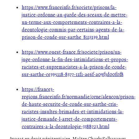
https://www.franceinfo.fr/societe/prisons/la-
justice-ordonne-au-garde-des-sceaux-de-mettre-
un-terme-aux-comportements-contraires-a-la-
deontologie-commis-par-certains-agents-de-la-
prison-de-conde-sur-sarthe_8113139.html
https://www.ouest-france.fr/societe/prison/un-
juge-ordonne-la-fin-des-intimidations-et-propos-
racistes-et-supremacistes-a-la-prison-de-conde-
sur-sarthe-ce395118-8377-11f1-ae6f-a09f3d00f0f8
https://france3-
regions.franceinfo.fr/normandie/orne/alencon/prison-
de-haute-securite-de-conde-sur-sarthe-cris-
racistes-insultes-brimades-et-intimidations-la-
justice-demande-l-arret-de-comportements-
contraires-a-la-deontologie-3388723.html