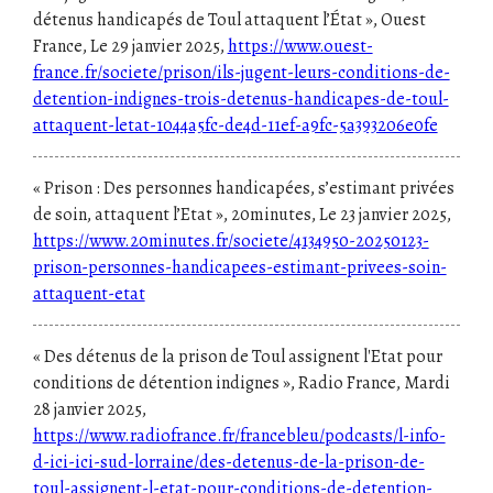
détenus handicapés de Toul attaquent l’État », Ouest
France, Le 29 janvier 2025,
https://www.ouest-
france.fr/societe/prison/ils-jugent-leurs-conditions-de-
detention-indignes-trois-detenus-handicapes-de-toul-
attaquent-letat-1044a5fc-de4d-11ef-a9fc-5a393206e0fe
« Prison : Des personnes handicapées, s’estimant privées
de soin, attaquent l’Etat », 20minutes, Le 23 janvier 2025,
https://www.20minutes.fr/societe/4134950-20250123-
prison-personnes-handicapees-estimant-privees-soin-
attaquent-etat
« Des détenus de la prison de Toul assignent l'Etat pour
conditions de détention indignes », Radio France, Mardi
28 janvier 2025,
https://www.radiofrance.fr/francebleu/podcasts/l-info-
d-ici-ici-sud-lorraine/des-detenus-de-la-prison-de-
toul-assignent-l-etat-pour-conditions-de-detention-