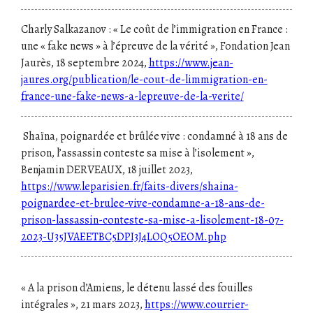
Charly Salkazanov : « Le coût de l’immigration en France :
une « fake news » à l’épreuve de la vérité », Fondation Jean
Jaurès, 18 septembre 2024,
https://www.jean-
jaures.org/publication/le-cout-de-limmigration-en-
france-une-fake-news-a-lepreuve-de-la-verite/
Shaïna, poignardée et brûlée vive : condamné à 18 ans de
prison, l’assassin conteste sa mise à l’isolement »,
Benjamin DERVEAUX, 18 juillet 2023,
https://www.leparisien.fr/faits-divers/shaina-
poignardee-et-brulee-vive-condamne-a-18-ans-de-
prison-lassassin-conteste-sa-mise-a-lisolement-18-07-
2023-U35JVAEETBC5DPI3J4LOQ5OEOM.php
« A la prison d’Amiens, le détenu lassé des fouilles
intégrales », 21 mars 2023,
https://www.courrier-