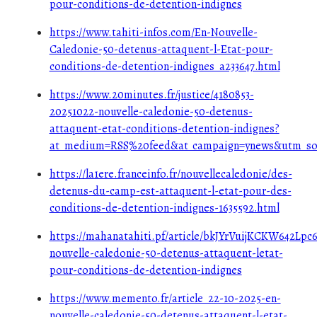
pour-conditions-de-detention-indignes
https://www.tahiti-infos.com/En-Nouvelle-
Caledonie-50-detenus-attaquent-l-Etat-pour-
conditions-de-detention-indignes_a233647.html
https://www.20minutes.fr/justice/4180853-
20251022-nouvelle-caledonie-50-detenus-
attaquent-etat-conditions-detention-indignes?
at_medium=RSS%20feed&at_campaign=ynews&utm_so
https://la1ere.franceinfo.fr/nouvellecaledonie/des-
detenus-du-camp-est-attaquent-l-etat-pour-des-
conditions-de-detention-indignes-1635592.html
https://mahanatahiti.pf/article/bkJYrVuijKCKW642Lpc6
nouvelle-caledonie-50-detenus-attaquent-letat-
pour-conditions-de-detention-indignes
https://www.memento.fr/article_22-10-2025-en-
nouvelle-caledonie-50-detenus-attaquent-l-etat-