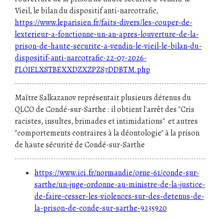
Vieil, le bilan du dispositif anti-narcotrafic,
https://www.leparisien.fr/faits-divers/les-couper-de-
lexterieur-a-fonctionne-un-an-apres-louverture-de-la-
prison-de-haute-securite-a-vendin-le-vieil-le-bilan-du-
dispositif-anti-narcotrafic-22-07-2026-
FLOIELXSTBEXXDZXZPZS7DDBTM.php
Maître Salkazanov représentait plusieurs détenus du
QLCO de Condé-sur-Sarthe : il obtient l'arrêt des "Cris
racistes, insultes, brimades et intimidations" et autres
"comportements contraires à la déontologie" à la prison
de haute sécurité de Condé-sur-Sarthe
https://www.ici.fr/normandie/orne-61/conde-sur-
sarthe/un-juge-ordonne-au-ministre-de-la-justice-
de-faire-cesser-les-violences-sur-des-detenus-de-
la-prison-de-conde-sur-sarthe-9235920