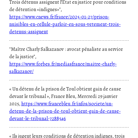
Trois détenus assignent l’État en justice pour conditions
de détention «indignes»",
https://www.cnews.fr/france/2025-01-27/prison-
nuisibles-en-cellule-parloir-en-sous-vetement-trois-
detenus-assignent
"Maître Charly Salkazanov : avocat pénaliste au service
de la justice",
https://www.forbes.fr/mediasfrance/maitre-charly-
salkazanov/
« Un détenu de la prison de Toul obtient gain de cause
devant le tribunal », France Bleu, Mercredi 29 janvier
2025,
https://www.francebleu.fr/infos/societe/un-
detenu-de-la-prison-de-toul-obtient-gain-de-cause-
devant-le-tribunal-7288546
« Ils jugent leurs conditions de détention indignes, trois