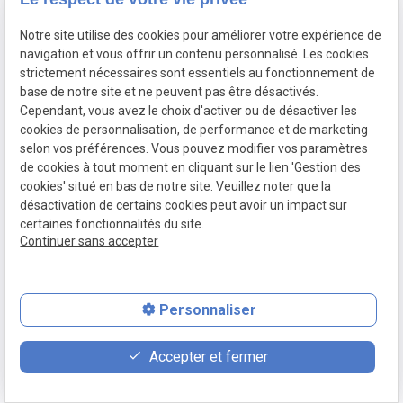
83 Avenue de la
Notre site utilise des cookies pour améliorer votre expérience de
01.88.24.23.21
06.80.80.62.31
République
navigation et vous offrir un contenu personnalisé. Les cookies
94300 Vincennes
strictement nécessaires sont essentiels au fonctionnement de
contact@salkazanov-avocat.com
email
base de notre site et ne peuvent pas être désactivés.
Cependant, vous avez le choix d'activer ou de désactiver les
cookies de personnalisation, de performance et de marketing
selon vos préférences. Vous pouvez modifier vos paramètres
de cookies à tout moment en cliquant sur le lien 'Gestion des
cookies' situé en bas de notre site. Veuillez noter que la
désactivation de certains cookies peut avoir un impact sur
certaines fonctionnalités du site.
Continuer sans accepter
Personnaliser
Mentions
Politique de
Gestion
Plan du
place
contact_page
phone
légales
confidentialité
des
site
Accepter et fermer
cookies
Plan d'accès
Contact
01.88.24.23.21
Siret :
52317852300032