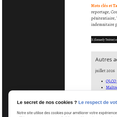
Mots clés et T
reportage, Con
pénitentiaire,
indemnitaire p
X (formerly Twitter) e
Autres ac
juillet 2026
QLCO d
Maîtr
Condit
Canicu
Le secret de nos cookies ?
Le respect de vot
Prison
Notre site utilise des cookies pour améliorer votre expérienc