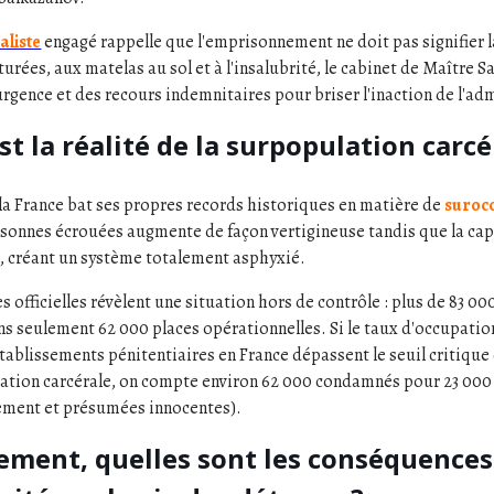
aliste
engagé rappelle que l'emprisonnement ne doit pas signifier
turées, aux matelas au sol et à l'insalubrité, le cabinet de Maître 
rgence et des recours indemnitaires pour briser l'inaction de l'adm
st la réalité de la surpopulation carcé
a France bat ses propres records historiques en matière de
surocc
sonnes écrouées augmente de façon vertigineuse tandis que la ca
, créant un système totalement asphyxié.
s officielles révèlent une situation hors de contrôle : plus de 83 0
ns seulement 62 000 places opérationnelles. Si le taux d'occupation
établissements pénitentiaires en France dépassent le seuil critique
lation carcérale, on compte environ 62 000 condamnés pour 23 000
gement et présumées innocentes).
ement, quelles sont les conséquences