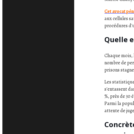
Cet avocat pén
aux cellules sa
procédures d'u
Quelle e
Chaque mois, l
nombre de per
prisons stagne
Les statistique
s'entassent da
%, près de 30 
Parmi la popu
attente de ju
Concrèt