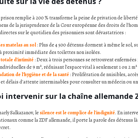
ité sur la vie des détenus ?
 prison remplie à 200 % transforme la peine de privation de liberté
sens de la jurisprudence de la Cour européenne des droits de l'h
irectes sur le quotidien des prisonniers sont dévastatrices :
des matelas au sol
: Plus de 4 500 détenus dorment à même le sol, s
à proximité immédiate des toilettes non isolées.
totale d'intimité
: Deux à trois personnes se retrouvent enfermées 
individuelles de 9 m², réduisant l'espace vital à seulement 1 ou 2 m²
dation de l'hygiène et de la santé
: Prolifération de nuisibles, acc
et délais d'attente interminables pour consulter un médecin ou u
 intervenir sur la chaîne allemande 
arly Salkazanov, le
silence est le complice de l'indignité
. En interv
tionaux comme la ZDF allemande, il porte la parole des détenus là
ecret.