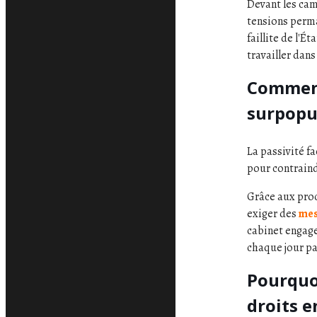
Devant les cam
tensions perm
faillite de l'
travailler dan
Comment 
surpopul
La passivité fa
pour contraindr
Grâce aux pro
exiger des
mes
cabinet engag
chaque jour pa
Pourquo
droits e