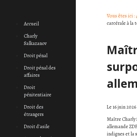
Panneau de gestion des cookies
Vous êtes ici :
carcérale à la
Accueil
Charly
Salkazanov
Maît
Droit pénal
surpo
Droit pénal des
affaires
alle
Droit
pénitentiaire
Le
16 juin 2026
Droit des
étrangers
Maître Charly 
allemande ZDF
Droit d'asile
indignes et la