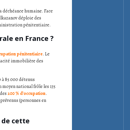
 la déchéance humaine. Face
Salkazanov déploie des
inistration pénitentiaire.
rale en France ?
upation pénitentiaire
. Le
pacité immobilière des
00 à 85 000 détenus
 moyen national frôle les 135
 des
200 % d'occupation
.
 prévenus (personnes en
 de cette