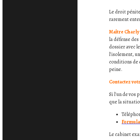
Le droit pénit
rarement enten
Maître Charly
la défense des
dossier avec l
l'isolement, u
conditions de 
peine.
Contactez votr
Si l'un de vos
que la situat
Télépho
Formulai
Le cabinet exa