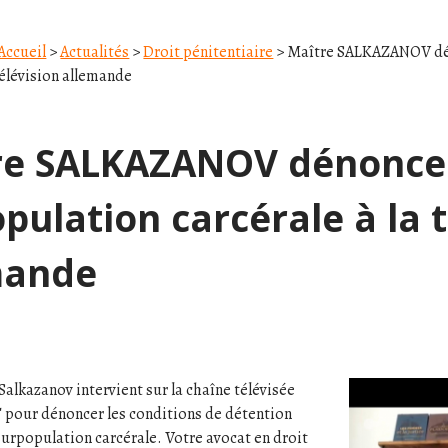
Accueil
>
Actualités
>
Droit pénitentiaire
> Maître SALKAZANOV dén
 télévision allemande
re SALKAZANOV dénonce
pulation carcérale à la t
mande
Salkazanov intervient sur la chaîne télévisée
 pour dénoncer les conditions de détention
 surpopulation carcérale. Votre avocat en droit