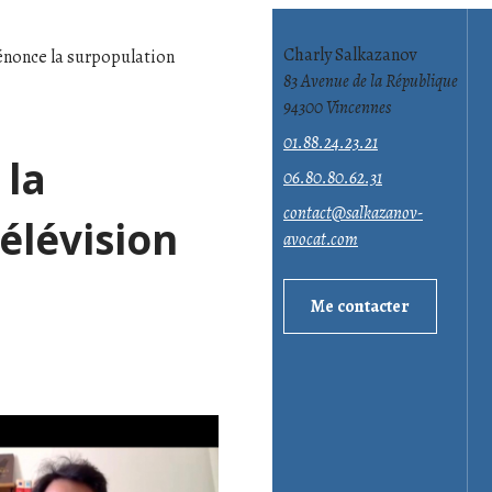
Charly Salkazanov
once la surpopulation
83 Avenue de la République
94300 Vincennes
01.88.24.23.21
 la
06.80.80.62.31
contact@salkazanov-
élévision
avocat.com
Me contacter