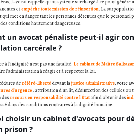
éras, l'avocat rappelle qu'un système surchargé à ce point génère 
anentes et
empêche
toute mission de réinsertion
. La surpopulati
État qui met en danger tant les personnes détenues que le personnel p
s des conditions hautement dangereuses.
un avocat pénaliste peut-il agir con
ation carcérale ?
ce à l'indignité n'est pas une fatalité.
Le cabinet de Maître Salkaza
e l'administration à réagir et à respecter la loi.
cédures de
référé-liberté
devant la
justice administrative
, votre a
ures d'urgence
: attribution d'un lit, désinfection des cellules ou t
e des
recours en responsabilité contre l'État
afin d'obtenir des
ind
ssé dans des conditions contraires à la dignité humaine.
i choisir un cabinet d'avocats pour d
n prison ?