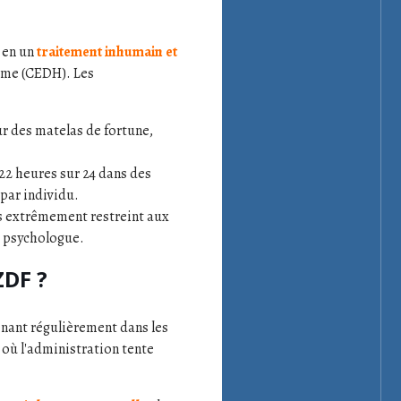
 en un
traitement inhumain et
omme (CEDH). Les
ur des matelas de fortune,
22 heures sur 24 dans des
 par individu.
ès extrêmement restreint aux
n psychologue.
ZDF ?
enant régulièrement dans les
 où l'administration tente