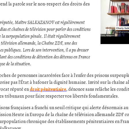
end la parole sur le non-respect des droits des
e réputée, Maître SALKAZANOV est régulièrement
dias et chaînes de télévision pour parler des conditions
e la surpopulation pénale. Il était régulièrement
a télévision allemande, la Chaîne ZDF, une des
es publiques. Lors de son intervention, il a pu dresser
lant des conditions de détention des détenus en France
yse de la situation.
ches de personnes incarcérées face à l'enfer des prisons surpeuplé
torise pas l'État à bafouer la dignité humaine. Invité sur la chaîne
avocat réputé en
droit pénitentiaire
, dénonce sans relâche les condi
les tribunaux pour faire respecter vos libertés fondamentales.
isons françaises a franchi un seuil critique qui alerte désormais au
ission Heute in Europa de la chaîne de télévision allemande ZDF c
surpopulation chronique des établissements pénitentiaires en Fran
Salkazanov.