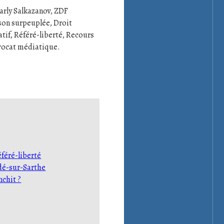
arly Salkazanov, ZDF
son surpeuplée, Droit
tif, Référé-liberté, Recours
avocat médiatique.
féré-liberté
dé-sur-Sarthe
nchit ?