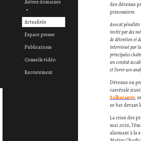
Autres domaines
des détenus pr
prisonniers.
Actualités
Avocat pénalist
invité par des mé
Espace presse
de détention et d
interviewé par l
Publications
principales chaîn
Conseils vidéo
un constat accab
et livrer son anal
Recrutement
Détenus ou pro
carcérale n'au
Salkazanov
, 
se bat devant 
La crise des pr
mai 2026, l'ém
alarmant à la 
Maître Charly 