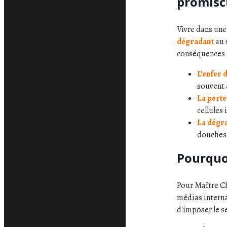
promiscu
Vivre dans une
dégradant
au 
conséquences d
L'enfer 
souvent 
La perte 
cellules 
La dégra
douches 
Pourquoi
Pour Maître Ch
médias interna
d'imposer le s