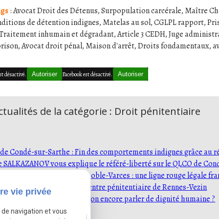
ags
: Avocat Droit des Détenus, Surpopulation carcérale, Maître Ch
ditions de détention indignes, Matelas au sol, CGLPL rapport, Pri
 Traitement inhumain et dégradant, Article 3 CEDH, Juge administra
rison, Avocat droit pénal, Maison d'arrêt, Droits fondamentaux, 
st désactivé.
Autoriser
Facebook est désactivé.
Autoriser
tualités de la catégorie : Droit pénitentiaire
e Condé-sur-Sarthe : Fin des comportements indignes grâce au ré
e SALKAZANOV vous explique le référé-liberté sur le QLCO de Con
ions d'incarcération à Grenoble-Varces : une ligne rouge légale fra
le : l'asphyxie estivale au centre pénitentiaire de Rennes-Vezin
re vie privée
 de Grenoble-Varces : peut-on encore parler de dignité humaine ?
e de navigation et vous