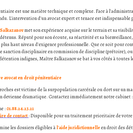
entiaire est une matière technique et complexe. Face à l'administrat
du. L'intervention d'un avocat expert et tenace est indispensable p
 Salkazanov
met son expérience acquise sur le terrain et sa visibil
 détenus. Réputé pour son écoute, sa réactivité et sa bienveillance
e plus haut niveau d'exigence professionnelle. Que ce soit pour co
ne sanction disciplinaire en commission de discipline (prétoire), o
détention indignes, Maître Salkazanov se bat à vos côtés à toutes l
e avocat en droit pénitentiaire
 proches est victime de la surpopulation carcérale ou dort sur un ma
ion devienne dramatique. Contactez immédiatement notre cabinet :
ne :
01.88.24.23.21
re de contact
: Disponible pour un traitement prioritaire de vot
mine les dossiers éligibles à
l'aide juridictionnelle
en droit des dé