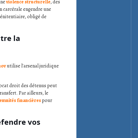
une
violence structurelle
, des
on carcérale engendre une
énitentiaire, obligé de
tre la
nov
utilise l'arsenal juridique
vocat droit des détenus peut
ransfert. Par ailleurs, le
emnités financières
pour
éfendre vos