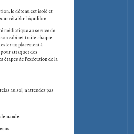
ion, le détenu est isolé et
our rétablir l'équilibre.
ité médiatique au service de
, son cabinet traite chaque
ntester un placement à
u pour attaquer des
es étapes de l'exécution de la
telas au sol, n'attendez pas
re demande.
tenus.