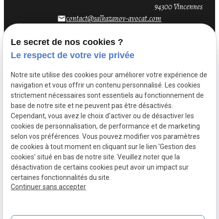
94300 Vincennes
contact@salkazanov-avocat.com
email
Le secret de nos cookies ?
Le respect de votre vie privée
Notre site utilise des cookies pour améliorer votre expérience de
navigation et vous offrir un contenu personnalisé. Les cookies
strictement nécessaires sont essentiels au fonctionnement de
base de notre site et ne peuvent pas être désactivés.
Cependant, vous avez le choix d'activer ou de désactiver les
cookies de personnalisation, de performance et de marketing
selon vos préférences. Vous pouvez modifier vos paramètres
de cookies à tout moment en cliquant sur le lien 'Gestion des
Mentions
Politique de
Gestion
Plan du
cookies' situé en bas de notre site. Veuillez noter que la
légales
confidentialité
des
site
désactivation de certains cookies peut avoir un impact sur
cookies
certaines fonctionnalités du site.
Siret :
52317852300032
Continuer sans accepter