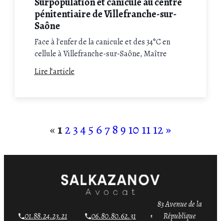
Surpopulation et canicule au centre
pénitentiaire de Villefranche-sur-
Saône
Face à l'enfer de la canicule et des 34°C en
cellule à Villefranche-sur-Saône, Maître
Charly Salkazanov, expert en droit
Lire l’article
pénitentiaire, actionne les recours d'urgence
pour défendre la dignité des détenus face à la
surpopulation.
«
1
2
3
4
5
6
7
8
9
10
11
12
»
83 Avenue de la
01.88.24.23.21
06.80.80.62.31
République