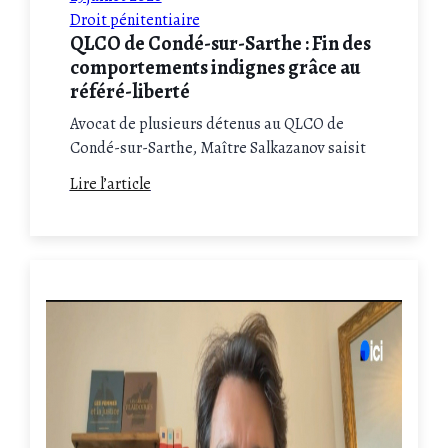
Droit pénitentiaire
QLCO de Condé-sur-Sarthe : Fin des
comportements indignes grâce au
référé-liberté
Avocat de plusieurs détenus au QLCO de
Condé-sur-Sarthe, Maître Salkazanov saisit
le tribunal administratif : le juge ordonne à
Lire l’article
l'État de faire cesser immédiatement les
dérives en détention et de respecter les
droits fondamentaux des personnes
détenues.