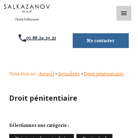
Panneau de gestion des cookies
menu
Charly Salkazanov
01.88.24.23.21
Me contacter
Vous êtes ici :
Accueil
>
Actualités
>
Droit pénitentiaire
Droit pénitentiaire
Sélectionnez une catégorie :