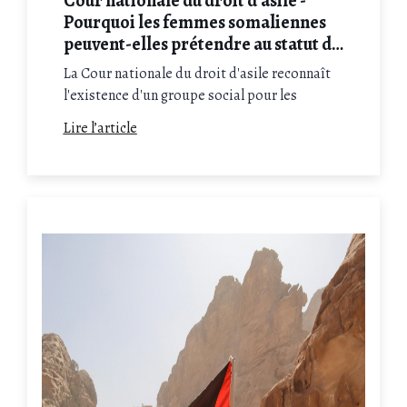
Cour nationale du droit d'asile -
Pourquoi les femmes somaliennes
peuvent-elles prétendre au statut de
réfugié ?
La Cour nationale du droit d'asile reconnaît
l'existence d'un groupe social pour les
femmes d'origine somalienne. Une avancée
Lire l’article
juridique majeure dont le cabinet de Maître
Salkazanov analyse les enjeux pour les
Somaliennes victimes de menaces en cas de
reto