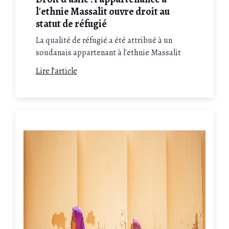
l'ethnie Massalit ouvre droit au
statut de réfugié
La qualité de réfugié a été attribué à un
soudanais appartenant à l'ethnie Massalit
face aux menaces des milices arabes et des
Lire l’article
FSR. Appelez Maître Salkazanov si vous êtes
en pleine demande d'asile, il saura mobiliser
les jurisprudences adéquates.