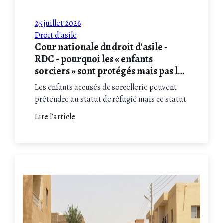
25 juillet 2026
Droit d'asile
Cour nationale du droit d'asile -
RDC - pourquoi les « enfants
sorciers » sont protégés mais pas le
groupe des femmes ?
Les enfants accusés de sorcellerie peuvent
prétendre au statut de réfugié mais ce statut
n'est accordé qu'en cas de dossier solide et de
Lire l’article
preuves suffisantes. Enfant sorcier : faites
appel à un avocat en droit d'asile comme
Maître Salkazanov