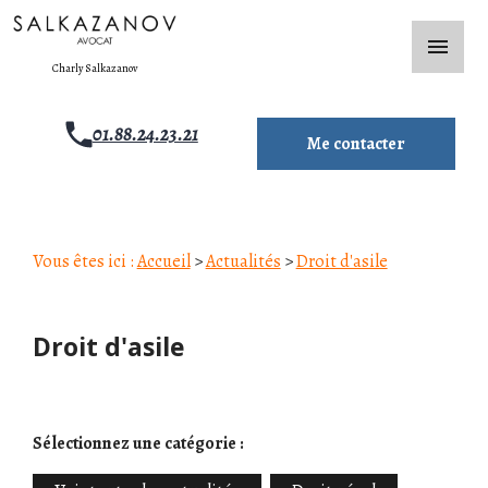
Panneau de gestion des cookies
menu
Charly Salkazanov
01.88.24.23.21
Me contacter
Vous êtes ici :
Accueil
>
Actualités
>
Droit d'asile
Droit d'asile
Sélectionnez une catégorie :