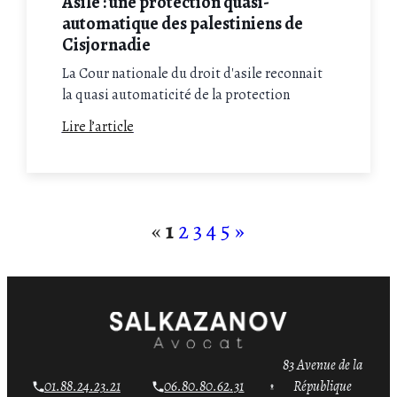
Asile : une protection quasi-
automatique des palestiniens de
Cisjornadie
La Cour nationale du droit d'asile reconnait
la quasi automaticité de la protection
internationale pour les palestiniens de
Lire l’article
Cisjordanie aux vues des défaillances de
l'UNRWA. Maître Salakzanov vous
accompagne alors dans votre demande
d'asile.
«
1
2
3
4
5
»
83 Avenue de la
01.88.24.23.21
06.80.80.62.31
République