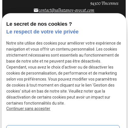
94300 Vincennes
contact@salkazanov-avocat.com
email
Le secret de nos cookies ?
Le respect de votre vie privée
Notre site utilise des cookies pour améliorer votre expérience de
navigation et vous offrir un contenu personnalisé. Les cookies
strictement nécessaires sont essentiels au fonctionnement de
base de notre site et ne peuvent pas être désactivés.
Cependant, vous avez le choix d'activer ou de désactiver les
cookies de personnalisation, de performance et de marketing
selon vos préférences. Vous pouvez modifier vos paramètres
de cookies à tout moment en cliquant sur le lien 'Gestion des
Mentions
Politique de
Gestion
Plan du
cookies' situé en bas de notre site. Veuillez noter que la
légales
confidentialité
des
site
désactivation de certains cookies peut avoir un impact sur
cookies
certaines fonctionnalités du site.
Siret :
52317852300032
Continuer sans accepter