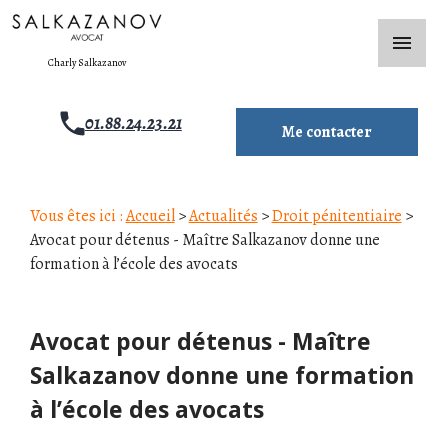
Panneau de gestion des cookies
menu
Charly Salkazanov
01.88.24.23.21
Me contacter
Vous êtes ici :
Accueil
>
Actualités
>
Droit pénitentiaire
>
Avocat pour détenus - Maître Salkazanov donne une
formation à l’école des avocats
Avocat pour détenus - Maître
Salkazanov donne une formation
à l’école des avocats