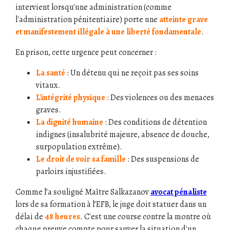
intervient lorsqu'une administration (comme
l'administration pénitentiaire) porte une
atteinte grave
et manifestement illégale à une liberté fondamentale
.
En prison, cette urgence peut concerner :
La santé
: Un détenu qui ne reçoit pas ses soins
vitaux.
L'intégrité physique
: Des violences ou des menaces
graves.
La dignité humaine
: Des conditions de détention
indignes (insalubrité majeure, absence de douche,
surpopulation extrême).
Le droit de voir sa famille
: Des suspensions de
parloirs injustifiées.
Comme l’a souligné Maître Salkazanov
avocat pénaliste
lors de sa formation à l’EFB, le juge doit statuer dans un
délai de
48 heures
. C'est une course contre la montre où
chaque preuve compte pour sauver la situation d'un