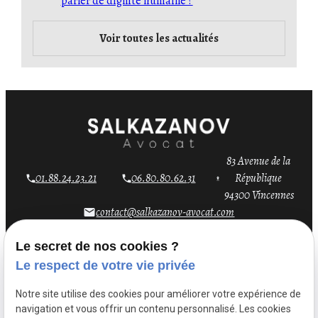
parler de dignité humaine ?
Voir toutes les actualités
83 Avenue de la
01.88.24.23.21
06.80.80.62.31
République
94300 Vincennes
contact@salkazanov-avocat.com
email
Le secret de nos cookies ?
Le respect de votre vie privée
Notre site utilise des cookies pour améliorer votre expérience de
navigation et vous offrir un contenu personnalisé. Les cookies