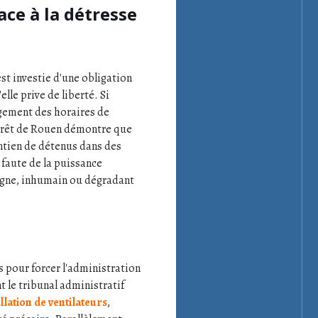
ace à la détresse
est investie d'une obligation
lle prive de liberté. Si
agement des horaires de
arrêt de Rouen démontre que
intien de détenus dans des
 faute de la puissance
digne, inhumain ou dégradant
s pour forcer l'administration
 le tribunal administratif
allation de ventilateurs
,