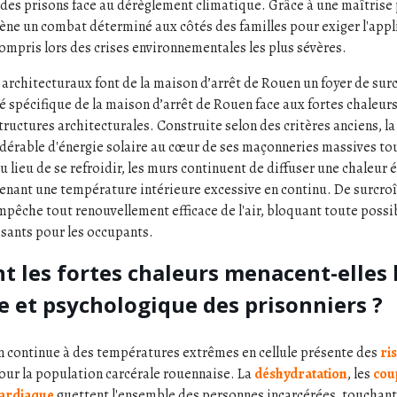
 des prisons face au dérèglement climatique. Grâce à une maîtrise
mène un combat déterminé aux côtés des familles pour exiger l'appli
compris lors des crises environnementales les plus sévères.
 architecturaux font de la maison d’arrêt de Rouen un foyer de sur
té spécifique de la maison d’arrêt de Rouen face aux fortes chaleurs
ructures architecturales. Construite selon des critères anciens, l
dérable d'énergie solaire au cœur de ses maçonneries massives tout
 lieu de se refroidir, les murs continuent de diffuser une chaleur é
tenant une température intérieure excessive en continu. De surcroît
mpêche tout renouvellement efficace de l'air, bloquant toute possib
issants pour les occupants.
 les fortes chaleurs menacent-elles 
e et psychologique des prisonniers ?
 continue à des températures extrêmes en cellule présente des
ri
our la population carcérale rouennaise. La
déshydratation
, les
cou
cardiaque
guettent l'ensemble des personnes incarcérées, touchant 