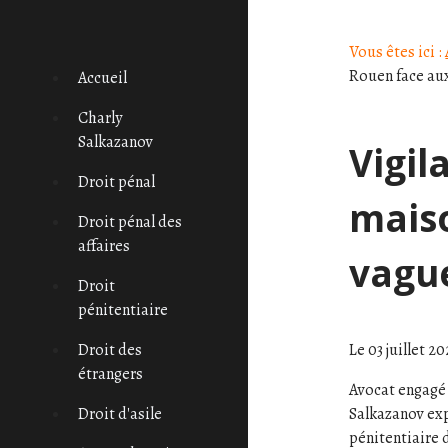
Panneau de gestion des cookies
Vous êtes ici :
Rouen face au
Accueil
Charly
Salkazanov
Vigil
Droit pénal
maiso
Droit pénal des
affaires
vagu
Droit
pénitentiaire
Le
03 juillet 2
Droit des
étrangers
Avocat engagé 
Salkazanov exp
Droit d'asile
pénitentiaire d