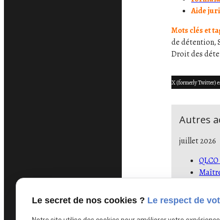
Aide jur
Mots clés et t
de détention, 
Droit des déte
X (formerly Twitter) e
Autres ac
juillet 2026
QLCO d
Maîtr
Condit
Canicu
Le secret de nos cookies ?
Le respect de vot
Prison
Notre site utilise des cookies pour améliorer votre expérienc