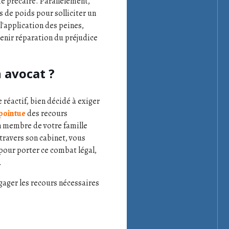
té précaire. Parallèlement,
s de poids pour solliciter un
'application des peines,
enir réparation du préjudice
n avocat ?
 réactif, bien décidé à exiger
pointue
des recours
un membre de votre famille
travers son cabinet, vous
 pour porter ce combat légal,
.
ngager les recours nécessaires