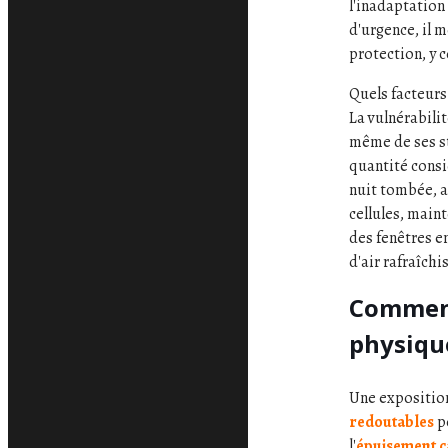
l'inadaptation
d'urgence, il 
protection, y 
Quels facteurs
La vulnérabili
même de ses st
quantité consi
nuit tombée, au
cellules, main
des fenêtres e
d'air rafraîch
Comment
physiqu
Une exposition
redoutables
p
l'
épuisement 