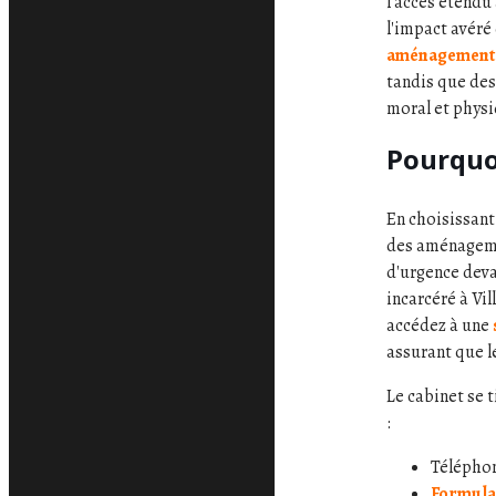
l'accès étendu
l'impact avéré
aménagement 
tandis que des
moral et physi
Pourquoi
En choisissant
des aménagemen
d'urgence deva
incarcéré à Vi
accédez à une
assurant que l
Le cabinet se 
:
Télépho
Formulai