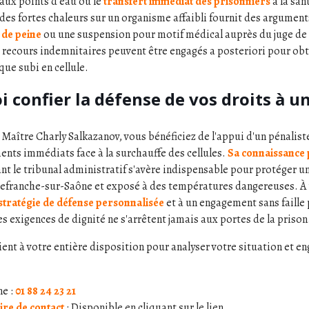
 aux points d'eau ou le
transfert immédiat des prisonniers
à la san
 des fortes chaleurs sur un organisme affaibli fournit des argument
de peine
ou une suspension pour motif médical auprès du juge de l
 recours indemnitaires peuvent être engagés a posteriori pour obt
que subi en cellule.
 confier la défense de vos droits à u
 Maître Charly Salkazanov, vous bénéficiez de l'appui d'un pénaliste
ts immédiats face à la surchauffe des cellules.
Sa connaissance 
nt le tribunal administratif s'avère indispensable pour protéger 
llefranche-sur-Saône et exposé à des températures dangereuses. À 
stratégie de défense
personnalisée
et à un engagement sans faille
es exigences de dignité ne s'arrêtent jamais aux portes de la prison
tient à votre entière disposition pour analyser votre situation et e
ne :
01 88 24 23 21
re de contact
: Disponible en cliquant sur le lien