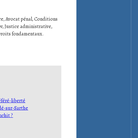
re, Avocat pénal, Conditions
, Justice administrative,
 Droits fondamentaux.
féré-liberté
dé-sur-Sarthe
nchit ?