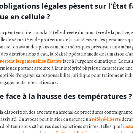
obligations légales pèsent sur l'État f
e en cellule ?
n pénitentiaire, sous la tutelle directe du ministère de la Justice, 
le de sécurité et de protection de la santé envers les personnes qu'e
on met en avant des plans canicule théoriques prévoyant un amén
es distributions d'eau, la réalité opérationnelle de la maison d’
s restent largement insuffisants
face à l'urgence climatique. Le ma
rmiques portant atteinte à leur intégrité physique caractérise une
eptible d'engager sa responsabilité juridique pour traitement in
 engagements internationaux.
e face à la hausse des températures ?
 la disposition des avocats un arsenal de procédures contraignante
 passivité. Un avocat peut initier en urgence un
référé-liberté
devant
d'obtenir sous 48 heures des injonctions strictes, telles que l'
inst