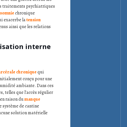
us traitements psychiatriques
nsomnie
chronique
ui exacerbe la
tension
nus ainsi que les relations
isation interne
arcérale chronique
qui
initialement conçu pour une
'humidité ambiante. Dans ces
 telles que l'accès régulier
 en raison du
manque
 le système de cantine
aucune solution matérielle