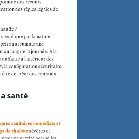
 pointue des recours
cation des règles légales de
chauffe ?
 s'explique par la nature
a prison accumule une
 au long de la journée. À la
touffante à l'intérieur des
, la configuration sécuritaire
ilité de créer des courants
la santé
sques sanitaires immédiats et
ps de chaleur
sévères et
avec une gravité accrue les