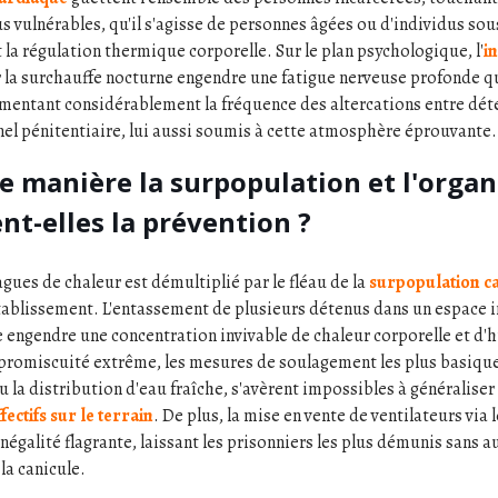
us vulnérables, qu'il s'agisse de personnes âgées ou d'individus so
t la régulation thermique corporelle. Sur le plan psychologique, l'
i
la surchauffe nocturne engendre une fatigue nerveuse profonde q
gmentant considérablement la fréquence des altercations entre déte
nel pénitentiaire, lui aussi soumis à cette atmosphère éprouvante.
e manière la surpopulation et l'organ
nt-elles la prévention ?
agues de chaleur est démultiplié par le fléau de la
surpopulation c
établissement. L'entassement de plusieurs détenus dans un espace 
 engendre une concentration invivable de chaleur corporelle et d
promiscuité extrême, les mesures de soulagement les plus basiques,
 la distribution d'eau fraîche, s'avèrent impossibles à généraliser
fectifs sur le terrain
. De plus, la mise en vente de ventilateurs via
inégalité flagrante, laissant les prisonniers les plus démunis sans 
la canicule.