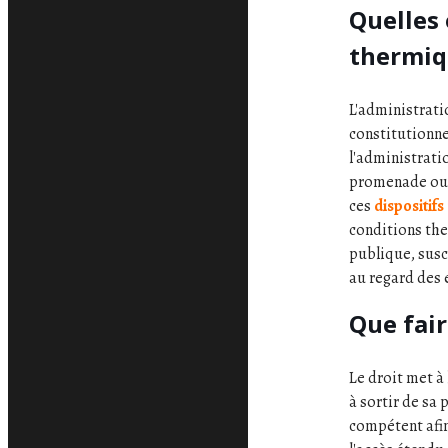
Quelles 
thermiqu
L'administratio
constitutionnel
l'administrati
promenade ou d
ces
dispositif
conditions the
publique, susc
au regard des
Que fair
Le droit met à
à sortir de sa
compétent afin 