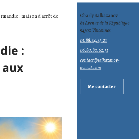
Charly Salkazanov
ormandie : maison d’arrêt de
83 Avenue de la République
94300 Vincennes
01.88.24.23.21
die :
06.80.80.62.31
contact@salkazanov-
 aux
avocat.com
Me contacter