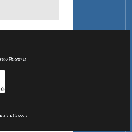
4300 Vincennes
ret :
52317852300032