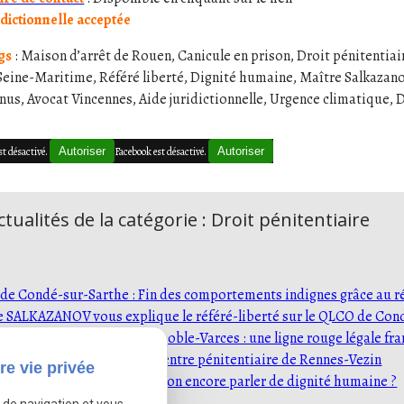
idictionnelle acceptée
ags
: Maison d’arrêt de Rouen, Canicule en prison, Droit pénitentiai
Seine-Maritime, Référé liberté, Dignité humaine, Maître Salkazanov
nus, Avocat Vincennes, Aide juridictionnelle, Urgence climatique,
st désactivé.
Autoriser
Facebook est désactivé.
Autoriser
tualités de la catégorie : Droit pénitentiaire
e Condé-sur-Sarthe : Fin des comportements indignes grâce au ré
e SALKAZANOV vous explique le référé-liberté sur le QLCO de Con
ions d'incarcération à Grenoble-Varces : une ligne rouge légale fra
le : l'asphyxie estivale au centre pénitentiaire de Rennes-Vezin
re vie privée
 de Grenoble-Varces : peut-on encore parler de dignité humaine ?
e de navigation et vous