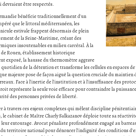
i devraient être respectés.
rmandie bénéficie traditionnellement d'un
mpéré que le littoral méditerranéen, les
nicule estivale frappent désormais de plein
tement de la Seine-Maritime, créant des
rmiques insoutenables en milieu carcéral. À la
t de Rouen, établissement historique
ent exposé, la hausse du thermomètre aggrave
 quotidien de la détention et transforme les cellules en espaces de
ique majeure pose de façon aiguë la question cruciale du maintien 
rreaux. Face à l'inertie de l'institution et à l'insuffisance des proto
droit représente la seule voie efficace pour contraindre la puissan
curité des personnes privées de liberté.
er à travers ces enjeux complexes qui mêlent discipline pénitentiai
 le cabinet de Maître Charly Salkazanov déploie toute sa réactivit
 leur entourage. Avocat pénaliste profondément engagé au barreau,
 du territoire national pour dénoncer l'indignité des conditions d