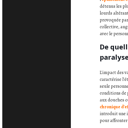
détenus les pl
lourds altéran
provoquée par 
collective, au
avec le person
De quell
paralyse
L'impact des v
caractérise l'
seule personne
conditions de 
aux douches ou
chronique d'ef
introduit une 
pour affronter 