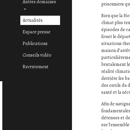
Autres domaines
prisonniers qu
Bien que la No
Actualités
climat plus te
épisodes de ca
Espace presse
fouet le dépar
situations the
Publications
maison d’arrê
Conseils vidéo
particulièrem
brutalement le
Recrutement
réalité climat
derrière les ba
des outils du 
santé et la sé
Afin de navigu
fondamentales,
détenues et de
sur l'ensemble