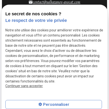
contact@salkazanov-avocat.com
email
Le secret de nos cookies ?
Le respect de votre vie privée
Notre site utilise des cookies pour améliorer votre expérience de
navigation et vous offrir un contenu personnalisé. Les cookies
strictement nécessaires sont essentiels au fonctionnement de
base de notre site et ne peuvent pas être désactivés.
Cependant, vous avez le choix d'activer ou de désactiver les
cookies de personnalisation, de performance et de marketing
selon vos préférences. Vous pouvez modifier vos paramètres
de cookies à tout moment en cliquant sur le lien 'Gestion des
Mentions
Politique de
Gestion
Plan du
cookies' situé en bas de notre site. Veuillez noter que la
légales
confidentialité
des
site
désactivation de certains cookies peut avoir un impact sur
cookies
certaines fonctionnalités du site.
Siret :
52317852300032
Continuer sans accepter
Personnaliser