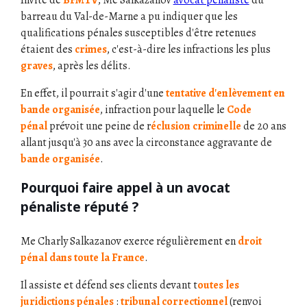
barreau du Val-de-Marne a pu indiquer que les
qualifications pénales susceptibles d'être retenues
étaient des
crimes
, c'est-à-dire les infractions les plus
graves
, après les délits.
En effet, il pourrait s'agir d'une
tentative d'enlèvement en
bande organisée
, infraction pour laquelle le
Code
pénal
prévoit une peine de r
éclusion criminelle
de 20 ans
allant jusqu'à 30 ans avec la circonstance aggravante de
bande organisée
.
Pourquoi faire appel à un avocat
pénaliste réputé ?
Me Charly Salkazanov exerce régulièrement en
droit
pénal dans toute la France
.
Il assiste et défend ses clients devant t
outes les
juridictions pénales
:
tribunal correctionnel
(renvoi