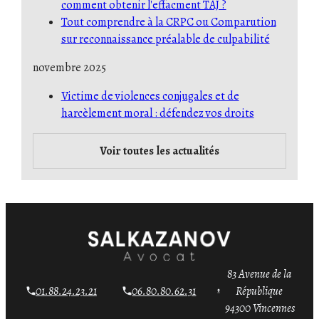
comment obtenir l'effacment TAJ ?
Tout comprendre à la CRPC ou Comparution
sur reconnaissance préalable de culpabilité
novembre 2025
Victime de violences conjugales et de
harcèlement moral : défendez vos droits
Voir toutes les actualités
83 Avenue de la
01.88.24.23.21
06.80.80.62.31
République
94300 Vincennes