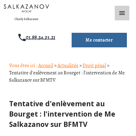
Panneau de gestion des cookies
menu
Charly Salkazanov
01.88.24.23.21
Me contacter
Vous êtes ici :
Accueil
>
Actualités
>
Droit pénal
>
Tentative d'enlèvement au Bourget : l'intervention de Me
Salkazanov sur BFMTV
Tentative d'enlèvement au
Bourget : l'intervention de Me
Salkazanov sur BFMTV