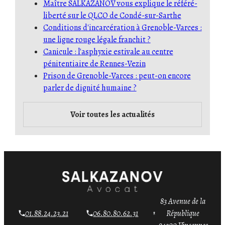
Maître SALKAZANOV vous explique le référé-
liberté sur le QLCO de Condé-sur-Sarthe
Conditions d'incarcération à Grenoble-Varces :
une ligne rouge légale franchit ?
Canicule : l'asphyxie estivale au centre
pénitentiaire de Rennes-Vezin
Prison de Grenoble-Varces : peut-on encore
parler de dignité humaine ?
Voir toutes les actualités
83 Avenue de la
01.88.24.23.21
06.80.80.62.31
République