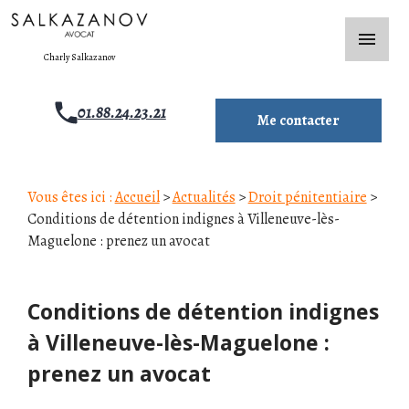
Panneau de gestion des cookies
menu
Charly Salkazanov
01.88.24.23.21
Me contacter
Vous êtes ici :
Accueil
>
Actualités
>
Droit pénitentiaire
>
Conditions de détention indignes à Villeneuve-lès-
Maguelone : prenez un avocat
Conditions de détention indignes
à Villeneuve-lès-Maguelone :
prenez un avocat