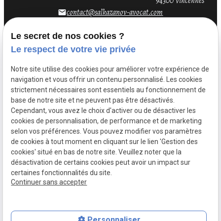
94300 Vincennes
contact@salkazanov-avocat.com
email
Le secret de nos cookies ?
Le respect de votre vie privée
Notre site utilise des cookies pour améliorer votre expérience de
navigation et vous offrir un contenu personnalisé. Les cookies
strictement nécessaires sont essentiels au fonctionnement de
base de notre site et ne peuvent pas être désactivés.
Cependant, vous avez le choix d'activer ou de désactiver les
cookies de personnalisation, de performance et de marketing
selon vos préférences. Vous pouvez modifier vos paramètres
de cookies à tout moment en cliquant sur le lien 'Gestion des
Mentions
Politique de
Gestion
Plan du
cookies' situé en bas de notre site. Veuillez noter que la
légales
confidentialité
des
site
désactivation de certains cookies peut avoir un impact sur
cookies
certaines fonctionnalités du site.
Siret :
52317852300032
Continuer sans accepter
Personnaliser