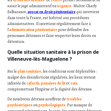
saisir le juge administratif en
urgence
. Maître Charly
Salkazanov,
avocat en droit pénitentiaire
qui intervient
dans toute la France, est habitué aux procédures
administratives. Il intervient régulièrement face à
l'
administration pénitentiaire
pour défendre des
personnes détenues et faire respecter leurs droits en
détention.
Quelle situation sanitaire à la prison de
Villeneuve-lès-Maguelone ?
Sur le
plan sanitaire
, les conditions sont déplorables :
malgré des désinfections régulières, les lieux restent
infestés de
cafards
,
punaises de lit
et
rats
,
compromettant l’hygiène et la dignité des détenus.
De nombreux détenus souffrent de
troubles
psychiatriques
ou
psychologiques
. Par manque de
personnel pénitentiaire, le suivi des personnes détenues