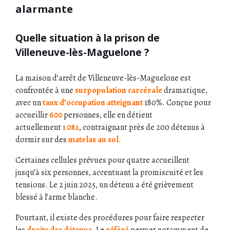
alarmante
Quelle situation à la prison de
Villeneuve-lès-Maguelone ?
La maison d’arrêt de Villeneuve-lès-Maguelone est
confrontée à une
surpopulation carcérale
dramatique,
avec un
taux d’occupation atteignant
180%. Conçue pour
accueillir
600
personnes, elle en détient
actuellement
1 082
, contraignant près de 200 détenus à
dormir sur des
matelas au sol
.
Certaines cellules prévues pour quatre accueillent
jusqu’à six personnes, accentuant la promiscuité et les
tensions. Le 2 juin 2025, un détenu a été grièvement
blessé à l’arme blanche.
Pourtant, il existe des procédures pour faire respecter
les
droits des détenus
. Le
référé
permet notamment de