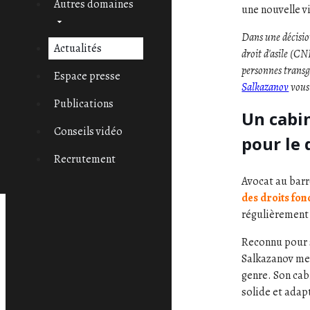
Autres domaines
une nouvelle v
Dans une décisio
Actualités
droit d'asile (CN
personnes transg
Espace presse
Salkazanov
vous 
Publications
Un cabi
Conseils vidéo
pour le 
Recrutement
Avocat au barr
des droits fo
régulièrement
Reconnu pour s
Salkazanov met
genre. Son cab
solide et adap