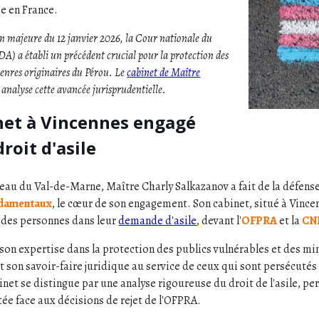
ie en France.
n majeure du 12 janvier 2026, la Cour nationale du
DA) a établi un précédent crucial pour la protection des
enres originaires du Pérou. Le
cabinet de Maître
analyse cette avancée jurisprudentielle.
net à Vincennes engagé
droit d'asile
eau du Val-de-Marne, Maître Charly Salkazanov a fait de la défense
ndamentaux
, le cœur de son engagement. Son cabinet, situé à Vin
 des personnes dans leur
demande d'asile
, devant l'
OFPRA
et la
CN
on expertise dans la protection des publics vulnérables et des mi
 son savoir-faire juridique au service de ceux qui sont persécutés 
inet se distingue par une analyse rigoureuse du droit de l'asile, pe
tée face aux décisions de rejet de l'OFPRA.