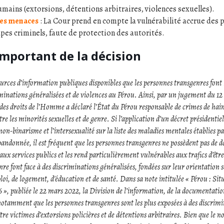
umains (extorsions, détentions arbitraires, violences sexuelles).
es menaces
: La Cour prend en compte la vulnérabilité accrue des 
pes criminels, faute de protection des autorités.
important de la décision
sources d’information publiques disponibles que les personnes transgenres font 
riminations généralisées et de violences au Pérou. Ainsi, par un jugement du 1
des droits de l’Homme a déclaré l’État du Pérou responsable de crimes de hain
tre les minorités sexuelles et de genre. Si l’application d’un décret présidenti
 non-binarisme et l’intersexualité sur la liste des maladies mentales établies pa
andonnée, il est fréquent que les personnes transgenres ne possèdent pas de d
 aux services publics et les rend particulièrement vulnérables aux trafics d’êt
enre font face à des discriminations généralisées, fondées sur leur orientation s
oi, de logement, d'éducation et de santé. Dans sa note intitulée « Pérou : Situ
6 », publiée le 22 mars 2022, la Division de l’information, de la documentati
tamment que les personnes transgenres sont les plus exposées à des discrimina
être victimes d’extorsions policières et de détentions arbitraires. Bien que le