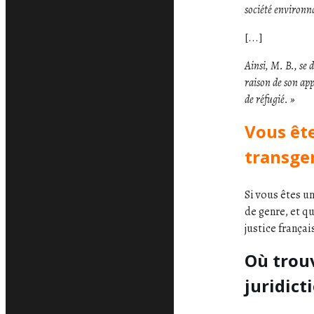
société environn
[...]
Ainsi, M. B., se 
raison de son app
de réfugié. »
Vous êt
transge
Si vous êtes u
de genre, et q
justice françai
Où trouv
juridict