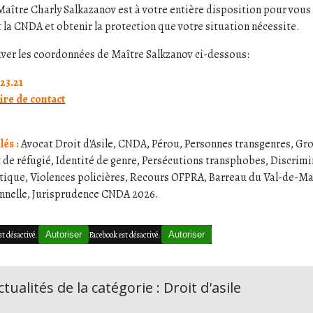
Maître Charly Salkazanov est à votre entière disposition pour vou
 la CNDA et obtenir la protection que votre situation nécessite.
uver les coordonnées de Maître Salkzanov ci-dessous:
.23.21
re de contact
lés :
Avocat Droit d'Asile, CNDA, Pérou, Personnes transgenres, Gr
 de réfugié, Identité de genre, Persécutions transphobes, Discrim
tique, Violences policières, Recours OFPRA, Barreau du Val-de-Ma
onnelle, Jurisprudence CNDA 2026.
st désactivé.
Autoriser
Facebook est désactivé.
Autoriser
tualités de la catégorie : Droit d'asile