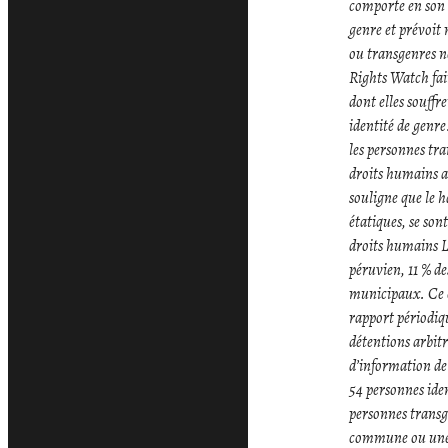
comporte en son a
genre et prévoit
ou transgenres n
Rights Watch fait
dont elles souffr
identité de genre
les personnes tra
droits humains a
souligne que le 
étatiques, se so
droits humains LG
péruvien, 11 % de
municipaux. Ce c
rapport périodiq
détentions arbitr
d’information de
54 personnes ide
personnes transge
commune ou une ca