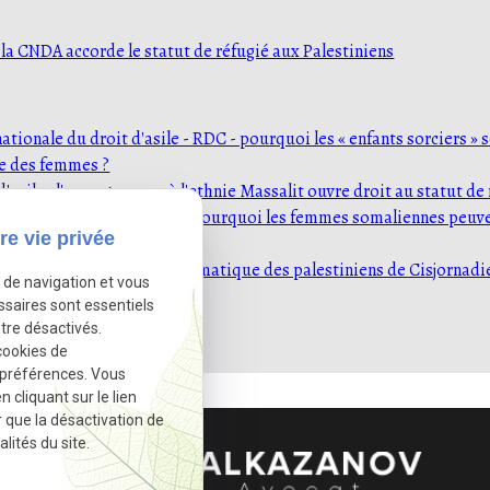
 la CNDA accorde le statut de réfugié aux Palestiniens
ationale du droit d'asile - RDC - pourquoi les « enfants sorciers » 
e des femmes ?
d'asile : l'appartenance à l'ethnie Massalit ouvre droit au statut de
ationale du droit d'asile - Pourquoi les femmes somaliennes peuv
re vie privée
 de réfugié ?
: une protection quasi-automatique des palestiniens de Cisjornadi
e de navigation et vous
ssaires sont essentiels
es actualités
tre désactivés.
cookies de
 préférences. Vous
cliquant sur le lien
r que la désactivation de
lités du site.