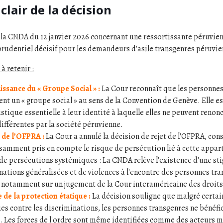
lair de la décision
 la CNDA du 12 janvier 2026 concernant une ressortissante péruvi
prudentiel décisif pour les demandeurs d'asile transgenres péruvie
 à retenir :
ssance du « Groupe Social » :
La Cour reconnaît que les personnes
ent un « groupe social » au sens de la Convention de Genève. Elle e
stique essentielle à leur identité à laquelle elles ne peuvent renon
fférentes par la société péruvienne.
 de l’OFPRA :
La Cour a annulé la décision de rejet de l'OFPRA, cons
isamment pris en compte le risque de persécution lié à cette appar
de persécutions systémiques : La CNDA relève l'existence d'une sti
nations généralisées et de violences à l'encontre des personnes tra
 notamment sur un jugement de la Cour interaméricaine des droit
e de la protection étatique :
La décision souligne que malgré certai
es contre les discriminations, les personnes transgenres ne bénéfi
e. Les forces de l'ordre sont même identifiées comme des acteurs m