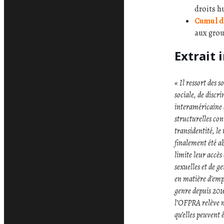
droits h
Cumul d
aux grou
Extrait 
« Il ressort des 
sociale, de disc
interaméricaine 
structurelles con
transidentité, le
finalement été ab
limite leur accès
sexuelles et de g
en matière d'empl
genre depuis 201
l’OFPRA relève no
qu’elles peuvent 