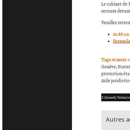
Le cabinet de 
recours devant
Veuillez retro
01.88.24
Formulai
Tags et mots-c
Genève, Statut
protection éta
Aide juridicti
X (formerly Twitter) e
Autres ac