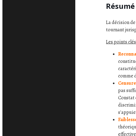
Résumé c
La décision de
tournant juris
Les points clés
Reconnai
constitu
caractéri
comme di
Censure
pas suff
Constat 
discrimi
s'appuie
Faibless
théoriqu
effectiv