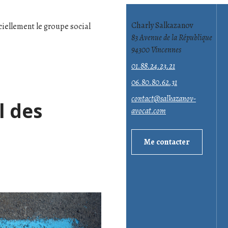
Charly Salkazanov
ciellement le groupe social
83 Avenue de la République
94300 Vincennes
01.88.24.23.21
06.80.80.62.31
contact@salkazanov-
l des
avocat.com
Me contacter