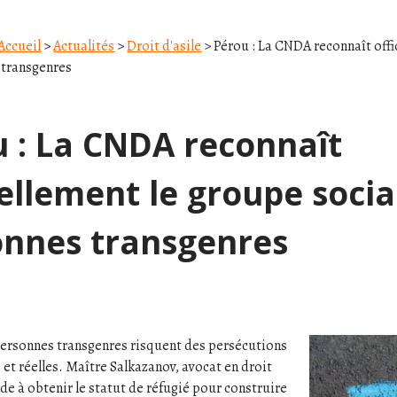
Accueil
>
Actualités
>
Droit d'asile
> Pérou : La CNDA reconnaît offi
 transgenres
 : La CNDA reconnaît
iellement le groupe socia
onnes transgenres
6
personnes transgenres risquent des persécutions
et réelles. Maître Salkazanov, avocat en droit
ide à obtenir le statut de réfugié pour construire