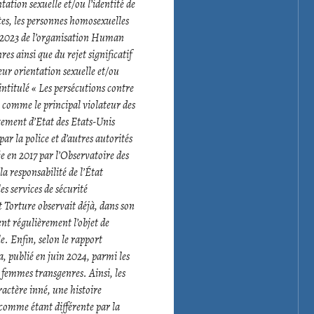
ation sexuelle et/ou l’identité de
tes, les personnes homosexuelles
al 2023 de l’organisation Human
es ainsi que du rejet significatif
leur orientation sexuelle et/ou
intitulé « Les persécutions contre
e comme le principal violateur des
tement d’Etat des Etats-Unis
r la police et d’autres autorités
e en 2017 par l’Observatoire des
a responsabilité de l’État
es services de sécurité
 Torture observait déjà, dans son
nt régulièrement l’objet de
e. Enfin, selon le rapport
, publié en juin 2024, parmi les
 femmes transgenres. Ainsi, les
ractère inné, une histoire
 comme étant différente par la