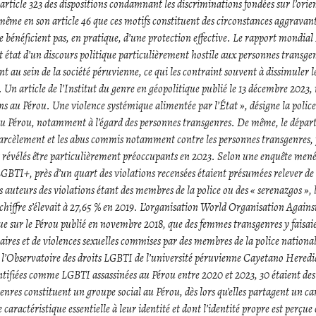
rticle 323 des dispositions condamnant les discriminations fondées sur l’orient
 même en son article 46 que ces motifs constituent des circonstances aggravan
e bénéficient pas, en pratique, d’une protection effective. Le rapport mondi
 état d’un discours politique particulièrement hostile aux personnes transgenr
ent au sein de la société péruvienne, ce qui les contraint souvent à dissimuler 
. Un article de l’Institut du genre en géopolitique publié le 13 décembre 2023, 
ns au Pérou. Une violence systémique alimentée par l’État », désigne la polic
u Pérou, notamment à l’égard des personnes transgenres. De même, le dépar
harcèlement et les abus commis notamment contre les personnes transgenres, pa
nt révélés être particulièrement préoccupants en 2023. Selon une enquête mené
BTI+, près d’un quart des violations recensées étaient présumées relever de l
s auteurs des violations étant des membres de la police ou des « serenazgos », l
hiffre s’élevait à 27,65 % en 2019. L’organisation World Organisation Against
ue sur le Pérou publié en novembre 2018, que des femmes transgenres y faisaie
aires et de violences sexuelles commises par des membres de la police national
 l’Observatoire des droits LGBTI de l’université péruvienne Cayetano Heredia
ntifiées comme LGBTI assassinées au Pérou entre 2020 et 2023, 30 étaient des
nres constituent un groupe social au Pérou, dès lors qu’elles partagent un ca
ractéristique essentielle à leur identité et dont l’identité propre est perçue