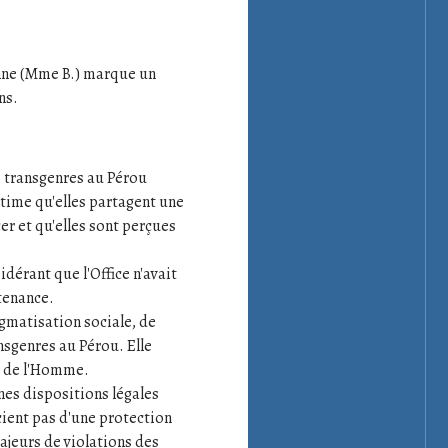
enne (Mme B.) marque un
ns.
 transgenres au Pérou
stime qu'elles partagent une
cer et qu'elles sont perçues
idérant que l'Office n'avait
tenance.
gmatisation sociale, de
nsgenres au Pérou. Elle
s de l'Homme.
nes dispositions légales
cient pas d'une protection
ajeurs de violations des