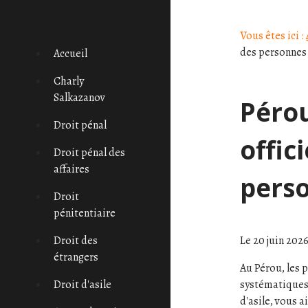
Panneau de gestion des cookies
Vous êtes ici :
des personnes
Accueil
Charly
Salkazanov
Pérou
Droit pénal
offic
Droit pénal des
affaires
pers
Droit
pénitentiaire
Le
20 juin 202
Droit des
étrangers
Au Pérou, les 
systématiques 
Droit d'asile
d'asile, vous a