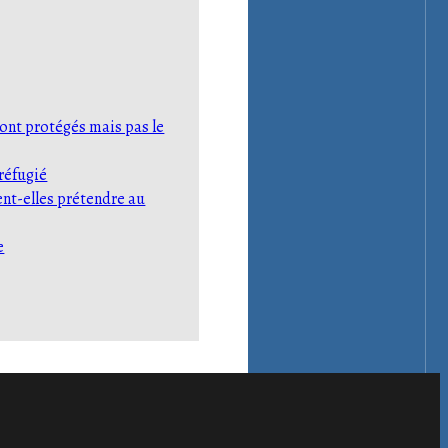
sont protégés mais pas le
 réfugié
ent-elles prétendre au
e